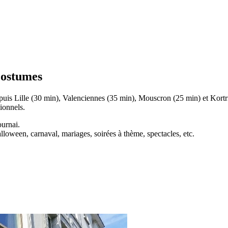
Costumes
epuis Lille (30 min), Valenciennes (35 min), Mouscron (25 min) et Kor
ionnels.
ournai.
loween, carnaval, mariages, soirées à thème, spectacles, etc.
.