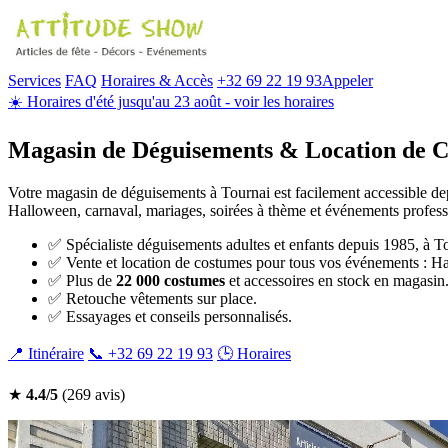
Services
FAQ
Horaires & Accès
+32 69 22 19 93
Appeler
☀️ Horaires d'été jusqu'au 23 août - voir les horaires
Magasin de Déguisements & Location de 
Votre magasin de déguisements à Tournai est facilement accessible d
Halloween, carnaval, mariages, soirées à thème et événements profess
✅ Spécialiste déguisements adultes et enfants depuis 1985, à T
✅ Vente et location de costumes pour tous vos événements : Hal
✅ Plus de
22 000 costumes
et accessoires en stock en magasin
✅ Retouche vêtements sur place.
✅ Essayages et conseils personnalisés.
📍 Itinéraire
📞 +32 69 22 19 93
🕒 Horaires
★
4.4/5
(269 avis)